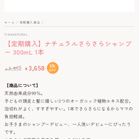
を
開
く
ホーム
/
定期購入商品
/
TINANATURAL
【定期購入】ナチュラルさらさらシャンプ
ー 300mL 1本
3,658
5%
3,850
¥
¥
OFF
定
特
価
価
【商品について】
天然由来成分99％。
子どもの頭皮と髪に嬉しい3つのオーガニック植物エキス配合。
泡切れがよく、すすぎやすい。1本でさらさらになるからママの
負担軽減。
お子さまのシャンプーデビュー、一人洗いデビューにぴったり
です。