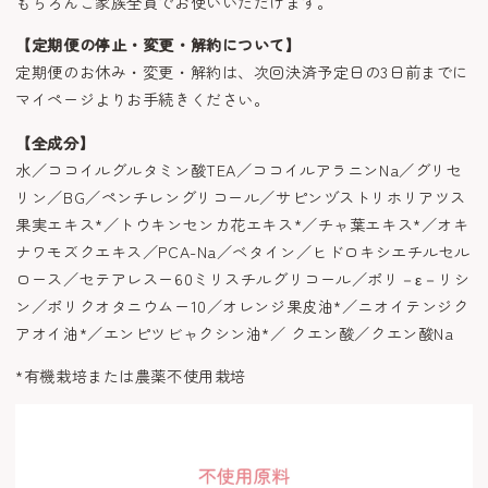
もちろんご家族全員でお使いいただけます。
【定期便の停止・変更・解約について】
定期便のお休み・変更・解約は、次回決済予定日の3日前までに
マイページよりお手続きください。
【全成分】
水／ココイルグルタミン酸TEA／ココイルアラニンNa／グリセ
リン／BG／ペンチレングリコール／サピンヅストリホリアツス
果実エキス*／トウキンセンカ花エキス*／チャ葉エキス*／オキ
ナワモズクエキス／PCA-Na／ベタイン／ヒドロキシエチルセル
ロース／セテアレスー60ミリスチルグリコール／ポリ－ε－リシ
ン／ポリクオタニウムー10／オレンジ果皮油*／ニオイテンジク
アオイ油*／エンピツビャクシン油*／ クエン酸／クエン酸Na
*有機栽培または農薬不使用栽培