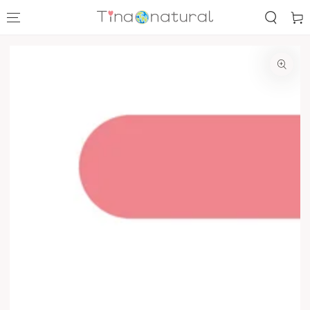
コンテンツにスキッ
ー
プする
ト
商品の情報にスキップす
る
モ
ダ
ー
ル
で
1
メ
デ
ィ
ア